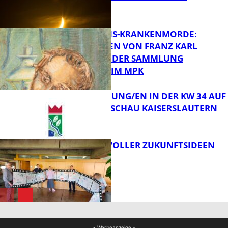
PERSEIDEN
FB Kultur
OPFER DER NS-KRANKENMORDE:
ZEICHNUNGEN VON FRANZ KARL
BÜHLER AUS DER SAMMLUNG
Bildung
PRINZHORN IM MPK
VERANSTALTUNG/EN IN DER KW 34 AUF
DER GARTENSCHAU KAISERSLAUTERN
FB Kultur
FILMROLLE VOLLER ZUKUNFTSIDEEN
FB Kultur
FB Kultur
- Werbeanzeige -