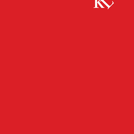
Start
FB Kultur
Matinée zum 1. Pfalztheaterkonzert am
Sonntag, 4. November
FB KULTUR
KULTUR
TWITTER KULTUR