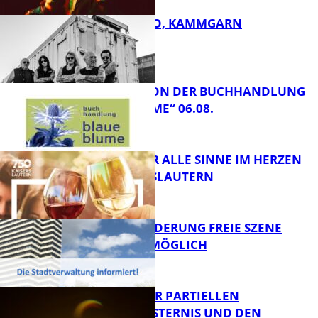
ROSE TATTOO, KAMMGARN
FB Kultur
LESETIPPS VON DER BUCHHANDLUNG
„BLAUE BLUME“ 06.08.
FB Kultur
GENÜSSE FÜR ALLE SINNE IM HERZEN
VON KAISERSLAUTERN
FB Kultur
PROJEKTFÖRDERUNG FREIE SZENE
WEITERHIN MÖGLICH
FB Kultur
VORTRAG ZUR PARTIELLEN
SONNENFINSTERNIS UND DEN