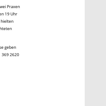
zwei Praxen
en 19 Uhr
 hielten
chteten
se geben
1 369 2620