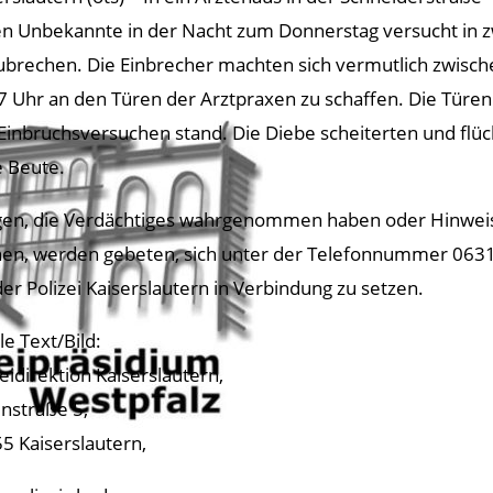
n Unbekannte in der Nacht zum Donnerstag versucht in 
ubrechen. Die Einbrecher machten sich vermutlich zwisch
7 Uhr an den Türen der Arztpraxen zu schaffen. Die Türen
Einbruchsversuchen stand. Die Diebe scheiterten und flü
 Beute.
en, die Verdächtiges wahrgenommen haben oder Hinwei
en, werden gebeten, sich unter der Telefonnummer 063
der Polizei Kaiserslautern in Verbindung zu setzen.
le Text/Bild:
zeidirektion Kaiserslautern,
nstraße 5,
5 Kaiserslautern,