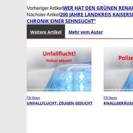
WER HAT DEN GRÜNEN RENA
Vorheriger Artikel
200 JAHRE LANDKREIS KAISER
Nächster Artikel
CHRONIK EINER SEHNSUCHT“
Weitere Artikel
Mehr vom Autor
FB News
FB News
UNFALLFLUCHT: ZEUGEN GESUCHT
KNALLGERÄUSC