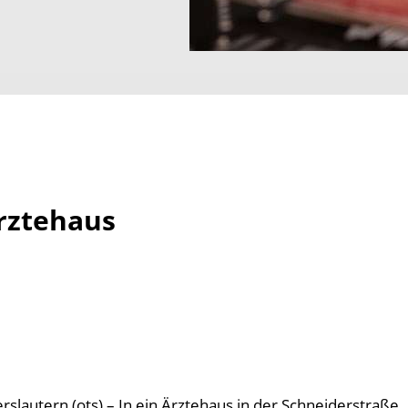
rztehaus
erslautern (ots) – In ein Ärztehaus in der Schneiderstraße