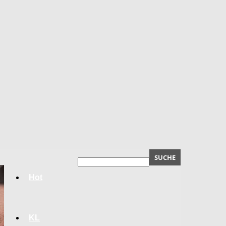
Hot
KL