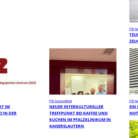
FB N
TEU
ZEU
FB Gesundheit
FB N
AT IM
NEUER INTERKULTURELLER
EIN
O IN DER
TREFFPUNKT BEI KAFFEE UND
NOT
KUCHEN IM PFALZKLINIKUM IN
KAISERSLAUTERN