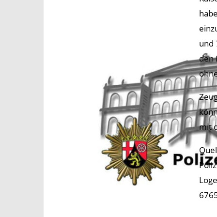
habe
einz
und 
den 
ohne
Zeug
könn
mit 
Quel
Poli
Loge
6765