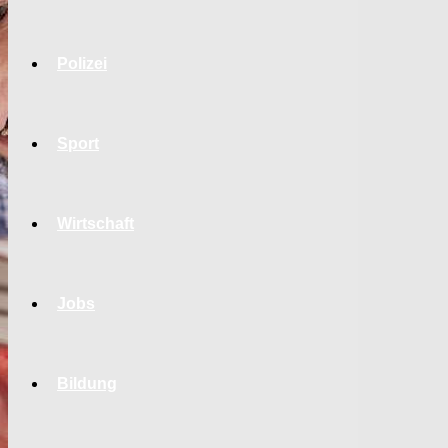
Polizei
Sport
Wirtschaft
Jobs
Bildung