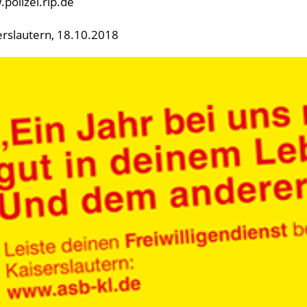
polizei.rlp.de
erslautern, 18.10.2018