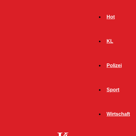
Hot
KL
Polizei
Sport
- Werbeanzeige -
Wirtschaft