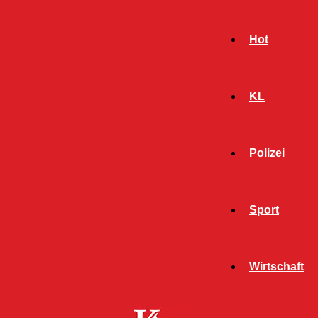
Hot
KL
Polizei
Sport
- Werbeanzeige -
Wirtschaft