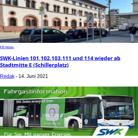
FB News
SWK-Linien 101,102,103,111 und 114 wieder ab
Stadtmitte E (Schillerplatz)
Redak
-
14. Juni 2021