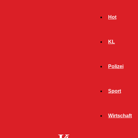
Hot
KL
Polizei
Sport
- Werbeanzeige -
Wirtschaft