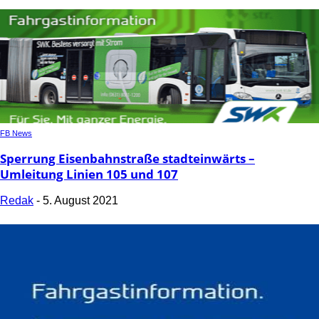
FB News
Sperrung Eisenbahnstraße stadteinwärts –
Umleitung Linien 105 und 107
Redak
-
5. August 2021