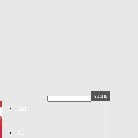
Hot
KL