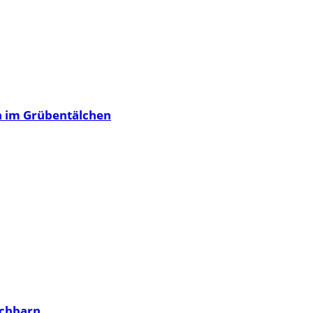
en im Grübentälchen
achbarn