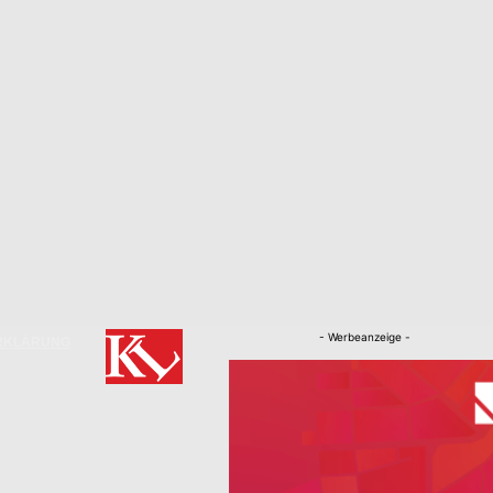
- Werbeanzeige -
RKLÄRUNG
Nachrichten
Kaiserslautern