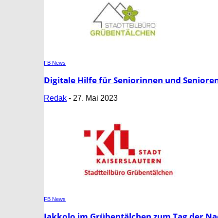
FB News
Digitale Hilfe für Seniorinnen und Senior
Redak
-
27. Mai 2023
FB News
Jakkolo im Grübentälchen zum Tag der N