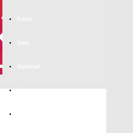
Polizei
Sport
Wirtschaft
Jobs
Bildung