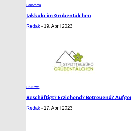
Panorama
Jakkolo im Grübentälchen
Redak
-
19. April 2023
FB News
Beschäftigt? Erziehend? Betreuend? Aufge
Redak
-
17. April 2023