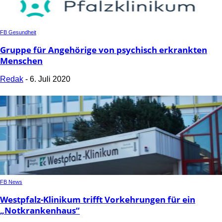
FB Gesundheit
Gruppe für Angehörige von psychisch erkrankten
Menschen
Redak
-
6. Juli 2020
FB News
Westpfalz-Klinikum trifft Vorkehrungen für ein
„Notkrankenhaus“