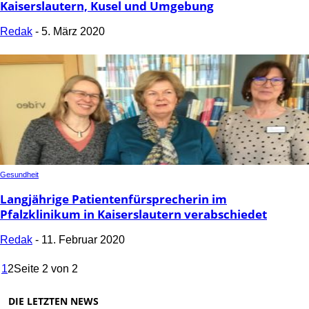
Kaiserslautern, Kusel und Umgebung
Redak
-
5. März 2020
Gesundheit
Langjährige Patientenfürsprecherin im
Pfalzklinikum in Kaiserslautern verabschiedet
Redak
-
11. Februar 2020
1
2
Seite 2 von 2
DIE LETZTEN NEWS