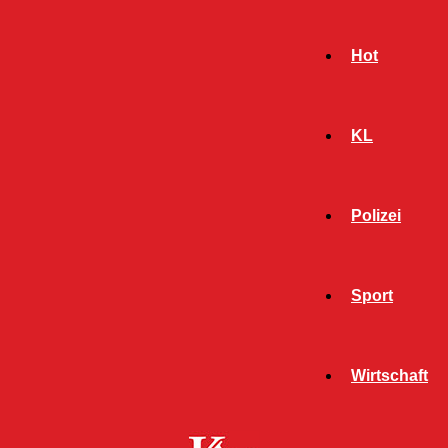
Hot
KL
Polizei
Sport
- Werbeanzeige -
Wirtschaft