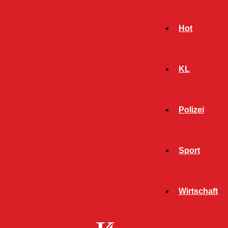
Hot
KL
Polizei
Sport
- Werbeanzeige -
Wirtschaft