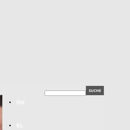
Hot
KL