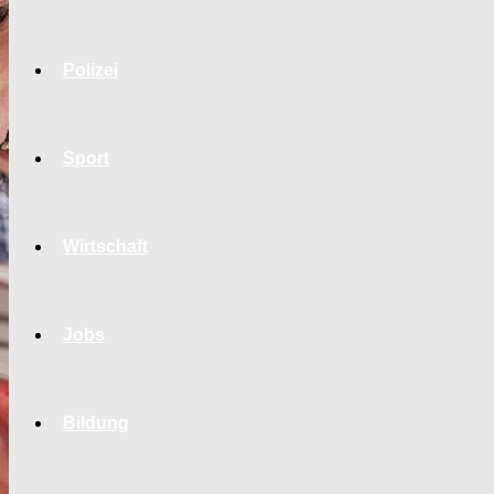
Polizei
Sport
Wirtschaft
Jobs
Bildung