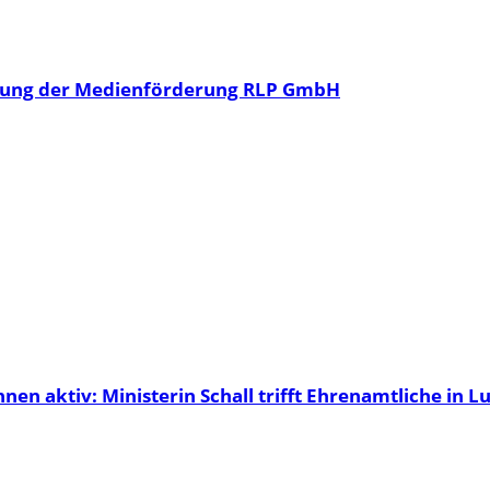
rung der Medienförderung RLP GmbH
nen aktiv: Ministerin Schall trifft Ehrenamtliche in 