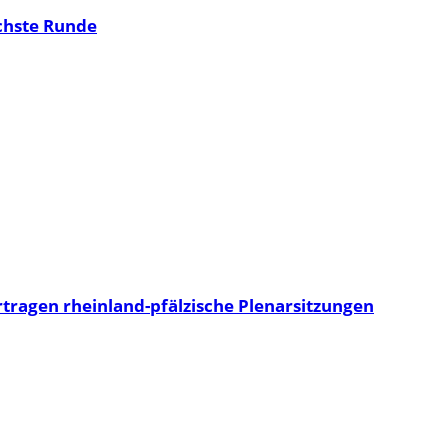
ächste Runde
rtragen rheinland-pfälzische Plenarsitzungen