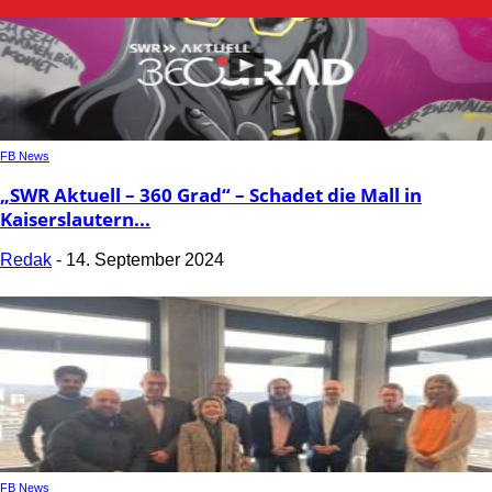
FB News
„SWR Aktuell – 360 Grad“ – Schadet die Mall in
Kaiserslautern...
Redak
-
14. September 2024
FB News