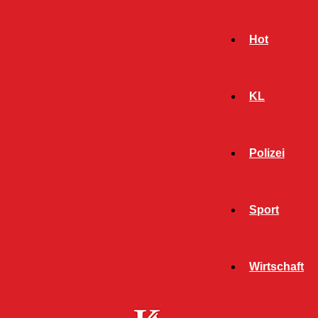
Hot
KL
Polizei
Sport
- Werbeanzeige -
Wirtschaft