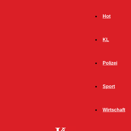
Hot
KL
Polizei
Sport
- Werbeanzeige -
Wirtschaft