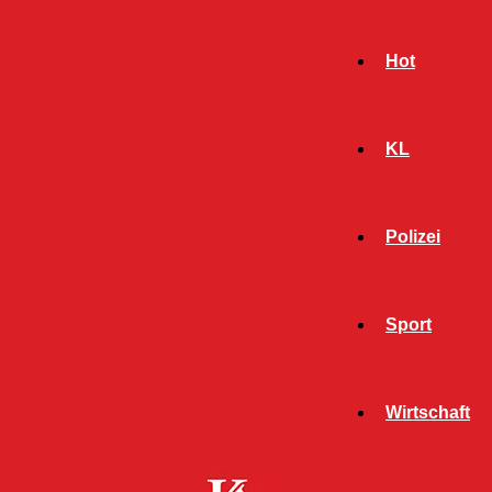
Hot
KL
Polizei
Sport
- Werbeanzeige -
Wirtschaft