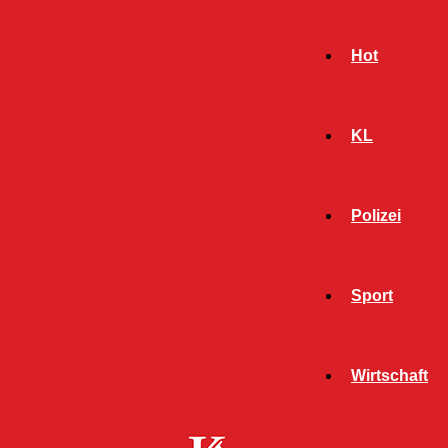
Hot
KL
Polizei
Sport
- Werbeanzeige -
Wirtschaft