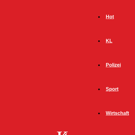
Hot
KL
Polizei
Sport
- Werbeanzeige -
Wirtschaft