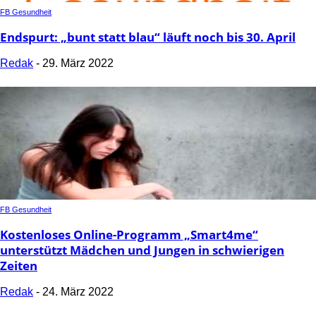
FB Gesundheit
Endspurt: „bunt statt blau“ läuft noch bis 30. April
Redak
-
29. März 2022
FB Gesundheit
Kostenloses Online-Programm „Smart4me“
unterstützt Mädchen und Jungen in schwierigen
Zeiten
Redak
-
24. März 2022