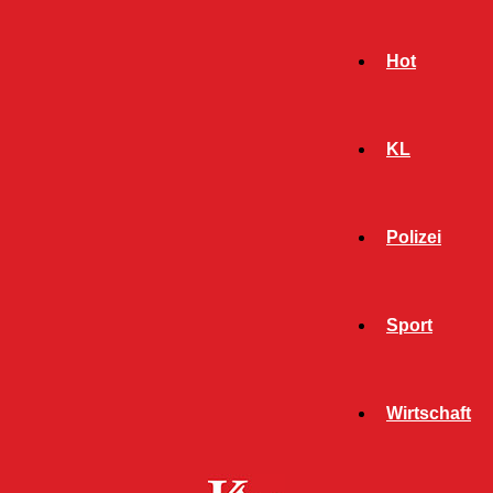
Hot
KL
Polizei
Sport
- Werbeanzeige -
Wirtschaft