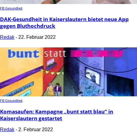
FB Gesundheit
DAK-Gesundheit in Kaiserslautern bietet neue App
gegen Bluthochdruck
Redak
-
22. Februar 2022
FB Gesundheit
Komasaufen: Kampagne „bunt statt blau“ in
Kaiserslautern gestartet
Redak
-
2. Februar 2022