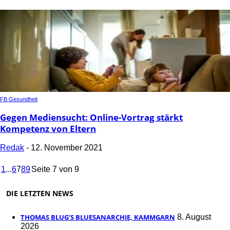
FB Gesundheit
Gegen Mediensucht: Online-Vortrag stärkt
Kompetenz von Eltern
Redak
-
12. November 2021
1
...
6
7
8
9
Seite 7 von 9
DIE LETZTEN NEWS
THOMAS BLUG’S BLUESANARCHIE, KAMMGARN
8. August
2026