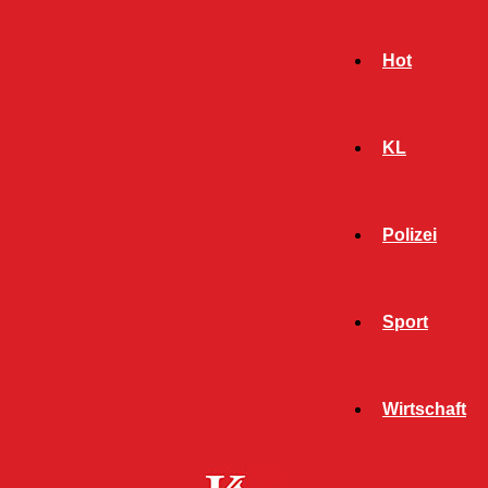
Hot
KL
Polizei
Sport
- Werbeanzeige -
Wirtschaft