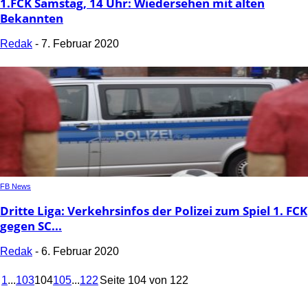
1.FCK Samstag, 14 Uhr: Wiedersehen mit alten
Bekannten
Redak
-
7. Februar 2020
FB News
Dritte Liga: Verkehrsinfos der Polizei zum Spiel 1. FCK
gegen SC...
Redak
-
6. Februar 2020
1
...
103
104
105
...
122
Seite 104 von 122