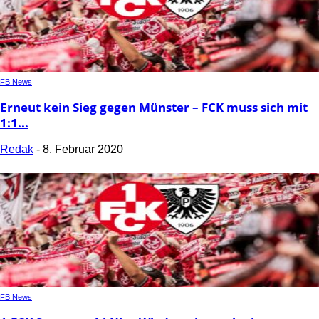
FB News
Erneut kein Sieg gegen Münster – FCK muss sich mit
1:1...
Redak
-
8. Februar 2020
FB News