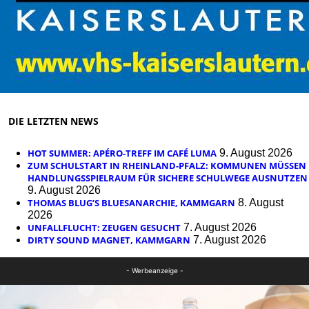
DIE LETZTEN NEWS
HOT SUMMER: APÉRO-TREFF IM CAFÉ LUMA
9. August 2026
ZUM SCHULSTART IN RHEINLAND-PFALZ: KOMMUNEN MÜSSEN
HANDLUNGSSPIELRAUM FÜR SICHERE SCHULWEGE AUSNUTZEN
9. August 2026
THOMAS BLUG’S BLUESANARCHIE, KAMMGARN
8. August
2026
UNFALLFLUCHT: ZEUGEN GESUCHT
7. August 2026
DIRTY SOUND MAGNET, KAMMGARN
7. August 2026
- Werbeanzeige -