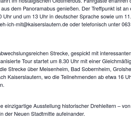
dfahrt im nostalgischen Oldtimerbus. Fahrgäste erfahre
aus dem Panoramabus genießen. Der Treffpunkt ist an de
0 Uhr und um 13 Uhr in deutscher Sprache sowie um 11.
h-ich-mit@kaiserslautern.de oder telefonisch unter 063
 abwechslungsreichen Strecke, gespickt mit interessan
anisierte Tour startet um 8.30 Uhr mit einer Gleichmäßi
die Strecke über Meisenheim, Bad Sobernheim, Grolshei
h Kaiserslautern, wo die Teilnehmenden ab etwa 16 Uhr 
n.
 einzigartige Ausstellung historischer Drehleitern – von
n der Neuen Stadtmitte aufeinander.