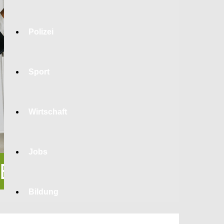
Polizei
Sport
Wirtschaft
Jobs
Bildung