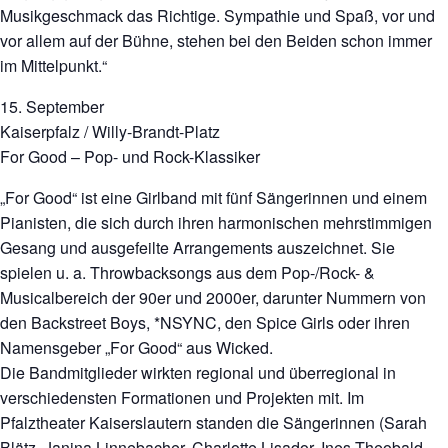
Musikgeschmack das Richtige. Sympathie und Spaß, vor und
vor allem auf der Bühne, stehen bei den Beiden schon immer
im Mittelpunkt.“
15. September
Kaiserpfalz / Willy-Brandt-Platz
For Good – Pop- und Rock-Klassiker
„For Good“ ist eine Girlband mit fünf Sängerinnen und einem
Pianisten, die sich durch ihren harmonischen mehrstimmigen
Gesang und ausgefeilte Arrangements auszeichnet. Sie
spielen u. a. Throwbacksongs aus dem Pop-/Rock- &
Musicalbereich der 90er und 2000er, darunter Nummern von
den Backstreet Boys, *NSYNC, den Spice Girls oder ihren
Namensgeber „For Good“ aus Wicked.
Die Bandmitglieder wirkten regional und überregional in
verschiedensten Formationen und Projekten mit. Im
Pfalztheater Kaiserslautern standen die Sängerinnen (Sarah
Blätz, Janina Linnebacher, Charlotte Lisador, Ines Theobald