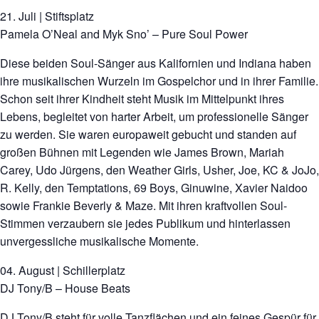
21. Juli | Stiftsplatz
Pamela O’Neal and Myk Sno’ – Pure Soul Power
Diese beiden Soul-Sänger aus Kalifornien und Indiana haben
ihre musikalischen Wurzeln im Gospelchor und in ihrer Familie.
Schon seit ihrer Kindheit steht Musik im Mittelpunkt ihres
Lebens, begleitet von harter Arbeit, um professionelle Sänger
zu werden. Sie waren europaweit gebucht und standen auf
großen Bühnen mit Legenden wie James Brown, Mariah
Carey, Udo Jürgens, den Weather Girls, Usher, Joe, KC & JoJo,
R. Kelly, den Temptations, 69 Boys, Ginuwine, Xavier Naidoo
sowie Frankie Beverly & Maze. Mit ihren kraftvollen Soul-
Stimmen verzaubern sie jedes Publikum und hinterlassen
unvergessliche musikalische Momente.
04. August | Schillerplatz
DJ Tony/B – House Beats
DJ Tony/B steht für volle Tanzflächen und ein feines Gespür für