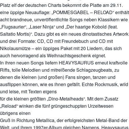
Platz elf der deutschen Charts bekommt die Platte am 29.11.
eine üppige Neuauflage: „POMMESGABEL – RELOAD“ enthält
acht brandneue, unveröffentlichte Songs neben Klassikern wie
„Flugsaurier“, „Laser Ninja“ und „Der haarige Kobold (feat.
Saltatio Mortis)“. Dazu gibt es ein neues dinotastisches Artwork
und drei Formate: CD, CD mit Freundebuch und CD mit
Nikolausmütze – ein üppiges Paket mit 20 Liedern, das sich
auch hervorragend als Weihnachtsgeschenk eignet.
In ihren neuen Songs liefern HEAVYSAURUS erneut kraftvolle
Riffs, tolle Melodien und mitreißende Schlagzeugbeats, zu
denen die kleinen (und großen) Fans singen, tanzen und
ausflippen können, wie es ihnen gefällt. Echte Rockmusik, wild
und leise, mit Texten eigens
für die kleinen größten „Dino-Metalheads“. Mit dem Zusatz
„Reload“ winken die fünf grüngeschuppten Urzeitwesen
übrigens einen
Gruß in Richtung Metallica, der erfolgreichsten Metal-Band der
Welt, und ihrem 1997er-Album gleichen Namens. Heavysaurus