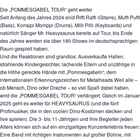
Die „POMMESGABEL TOUR“ geht weiter
Seit Anfang des Jahres 2024 sind Riffi Raffi (Gitarre), Muffi Puffi
(Bass), Komppi Momppi (Drums), Milli Pilli (Keyboards) und
natürlich Sänger Mr. Heavysaurus bereits auf Tour, bis Ende
des Jahres werden sie über 180 Shows im deutschsprachigen
Raum gespielt haben.
Und die Reaktionen sind grandios: Ausverkaufte Hallen,
strahlende Kindergesichter, lachende Eltern und unzählige in
die Höhe gereckte Hände mit „Pommesgabeln“, dem
internationalen Erkennungszeichen für Metalheads.Weil alle –
ob Mensch, Dino oder Drache – so viel Spaß dabei haben,
wird die „POMMESGABEL TOUR“ verlängert: Gleich im Januar
2025 geht es weiter für HEAVYSAURUS (und die fünf
Profimusiker, die in den coolen Dino-Kostümen stecken und
live spielen). Die 3- bis 11-Jährigen und ihre Begleiter jeden
Alters können sich auf ein einzigartiges Konzerterlebnis freuen:
Eine Band mit richtigen Instrumenten auf großer Bühne, mit