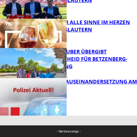
1. FC KAISERSLAUTERN
FB News
GENÜSSE FÜR ALLE SINNE IM HERZEN
VON KAISERSLAUTERN
FB News
MINISTER TEUBER ÜBERGIBT
FÖRDERBESCHEID FÜR BETZENBERG-
ENTWICKLUNG
FB Kultur
HANDFESTE AUSEINANDERSETZUNG AM
PFAFFPLATZ
FB News
FB News
- Werbeanzeige -