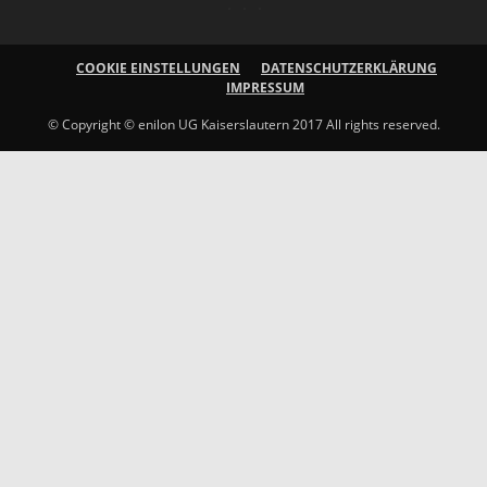
COOKIE EINSTELLUNGEN
DATENSCHUTZERKLÄRUNG
IMPRESSUM
© Copyright © enilon UG Kaiserslautern 2017 All rights reserved.