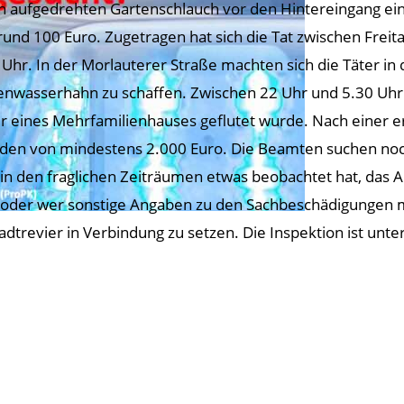
n aufgedrehten Gartenschlauch vor den Hintereingang ei
rund 100 Euro. Zugetragen hat sich die Tat zwischen Fre
 Uhr. In der Morlauterer Straße machten sich die Täter i
nwasserhahn zu schaffen. Zwischen 22 Uhr und 5.30 Uhr 
er eines Mehrfamilienhauses geflutet wurde. Nach einer e
den von mindestens 2.000 Euro. Die Beamten suchen no
in den fraglichen Zeiträumen etwas beobachtet hat, das A
, oder wer sonstige Angaben zu den Sachbeschädigungen 
tadtrevier in Verbindung zu setzen. Die Inspektion ist u