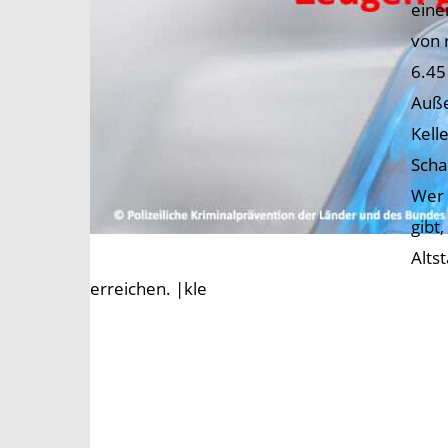
eine
von 
6.45
Auße
Kell
Scha
Wer 
gibt
Alts
erreichen. |kle