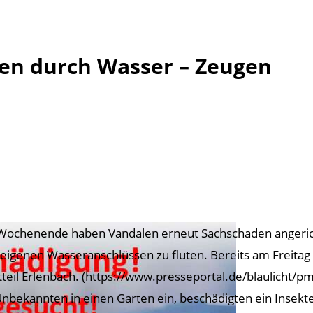
en durch Wasser – Zeugen
ochenende haben Vandalen erneut Sachschaden angericht
eigenen Wasseranschlüssen zu fluten. Bereits am Freitag 
tteil Erlenbach. (https://www.presseportal.de/blaulich
Unbekannten in einen Garten ein, beschädigten ein Insek