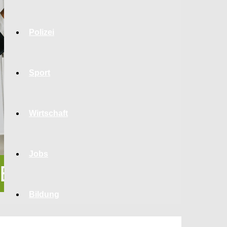
Polizei
Sport
Wirtschaft
Jobs
Bildung