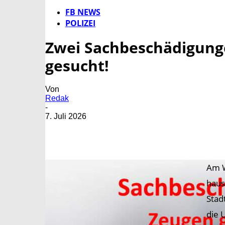
FB NEWS
POLIZEI
Zwei Sachbeschädigung
gesucht!
Von
Redak
-
7. Juli 2026
Am W
haus
Stad
die 