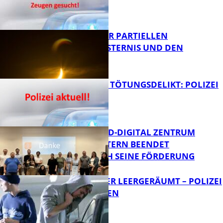
Bildung
VORTRAG ZUR PARTIELLEN
SONNENFINSTERNIS UND DEN
PERSEIDEN
FB News
VERSUCHTES TÖTUNGSDELIKT: POLIZEI
ERMITTELT
Bildung
MITTELSTAND-DIGITAL ZENTRUM
KAISERSLAUTERN BEENDET
ERFOLGREICH SEINE FÖRDERUNG
FB News
TRANSPORTER LEERGERÄUMT – POLIZEI
SUCHT ZEUGEN
FB News