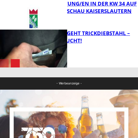
VERANSTALTUNG/EN IN DER KW 34 AUF
DER GARTENSCHAU KAISERSLAUTERN
FB News
PÄRCHEN BEGEHT TRICKDIEBSTAHL –
ZEUGEN GESUCHT!
FB Kultur
FB News
- Werbeanzeige -