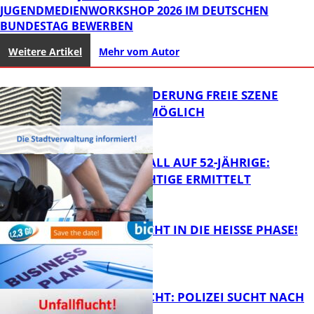
JUGENDMEDIENWORKSHOP 2026 IM DEUTSCHEN
BUNDESTAG BEWERBEN
Weitere Artikel
Mehr vom Autor
PROJEKTFÖRDERUNG FREIE SZENE
WEITERHIN MÖGLICH
RAUBÜBERFALL AUF 52-JÄHRIGE:
TATVERDÄCHTIGE ERMITTELT
FB Kultur
1,2,3 GO® GEHT IN DIE HEISSE PHASE!
FB News
UNFALLFLUCHT: POLIZEI SUCHT NACH
ZEUGEN