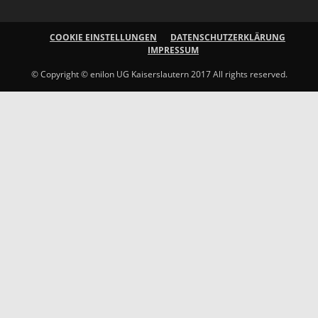
COOKIE EINSTELLUNGEN
DATENSCHUTZERKLÄRUNG
IMPRESSUM
© Copyright © enilon UG Kaiserslautern 2017 All rights reserved.