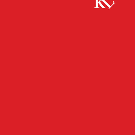
Start
FB Gesundheit
BGM-Förderpreis 2026: Anmeldefrist
verlängert
FB GESUNDHEIT
FB NEWS
GESUNDHEIT
TOP NEWS