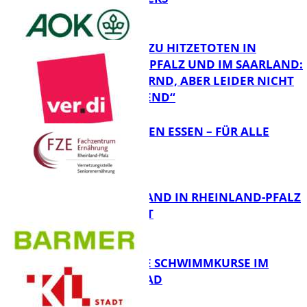
FB Gesundheit
RKI-ZAHLEN ZU HITZETOTEN IN
RHEINLAND-PFALZ UND IM SAARLAND:
„ERSCHÜTTERND, ABER LEIDER NICHT
FB Gesundheit
ÜBERRASCHEND“
„AUSGEWOGEN ESSEN – FÜR ALLE
MÖGLICH?!“
FB Gesundheit
KRANKENSTAND IN RHEINLAND-PFALZ
SINKT LEICHT
FB Gesundheit
KOSTENLOSE SCHWIMMKURSE IM
WARMFREIBAD
FB Gesundheit