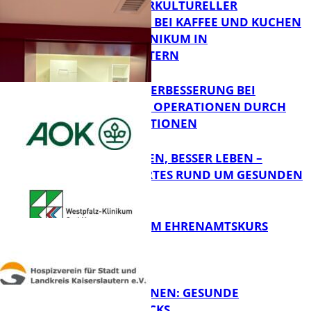
NEUER INTERKULTURELLER
TREFFPUNKT BEI KAFFEE UND KUCHEN
IM PFALZKLINIKUM IN
KAISERSLAUTERN
QUALITÄTSVERBESSERUNG BEI
KOMPLEXEN OPERATIONEN DURCH
FB Gesundheit
KONZENTRATIONEN
GUT SCHLAFEN, BESSER LEBEN –
WISSENSWERTES RUND UM GESUNDEN
SCHLAF
FB Gesundheit
ABSCHLUSS IM EHRENAMTSKURS
FB Gesundheit
FIT FÜRS LERNEN: GESUNDE
PAUSENSNACKS