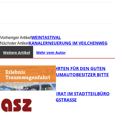
WEINTASTIVAL
Vorheriger Artikel
KANALERNEUERUNG IM VEILCHENWEG
Nächster Artikel
Weitere Artikel
Mehr vom Autor
SPENDENFAHRTEN FÜR DEN GUTEN
ZWECK – TRAUMAUTOBESITZER BITTE
MELDEN!
SENIORENBEIRAT IM STADTTEILBÜRO
IN DER KÖNIGSTRASSE
FB News