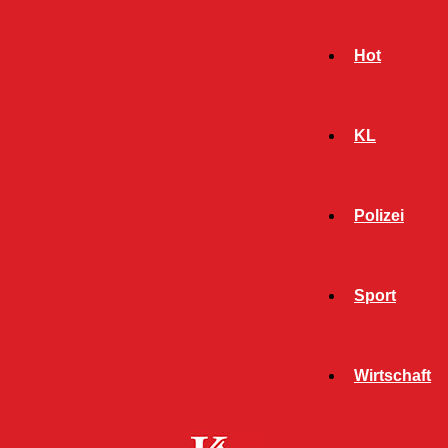
Hot
KL
Polizei
Sport
- Werbeanzeige -
Wirtschaft