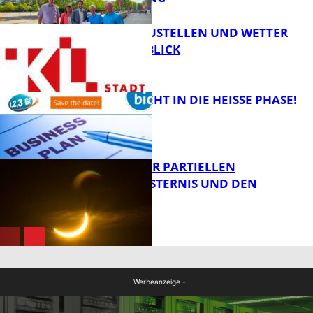
FB News
PARKEN, BAUSTELLEN UND WETTER
DIGITAL IM BLICK
FB News
1,2,3 GO® GEHT IN DIE HEISSE PHASE!
FB News
VORTRAG ZUR PARTIELLEN
SONNENFINSTERNIS UND DEN
PERSEIDEN
Bildung
Bildung
- Werbeanzeige -