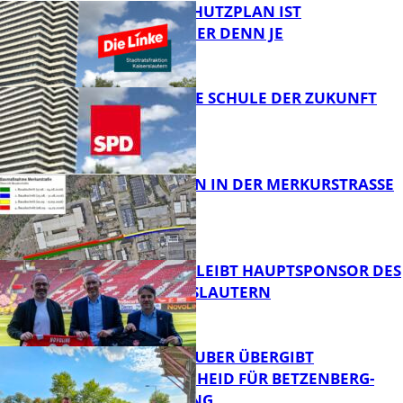
EIN HITZESCHUTZPLAN IST
NOTWENDIGER DENN JE
FB News
WIE SIEHT DIE SCHULE DER ZUKUNFT
AUS?
FB News
BAUARBEITEN IN DER MERKURSTRASSE
FB News
NOVOLINE BLEIBT HAUPTSPONSOR DES
1. FC KAISERSLAUTERN
FB News
MINISTER TEUBER ÜBERGIBT
FÖRDERBESCHEID FÜR BETZENBERG-
ENTWICKLUNG