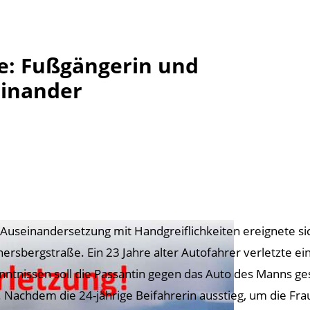
ße: Fußgängerin und
einander
 Auseinandersetzung mit Handgreiflichkeiten ereignete s
ersbergstraße. Ein 23 Jahre alter Autofahrer verletzte ein
nntnissen soll die Passantin gegen das Auto des Manns ge
t. Nachdem die 24-jährige Beifahrerin ausstieg, um die Fra