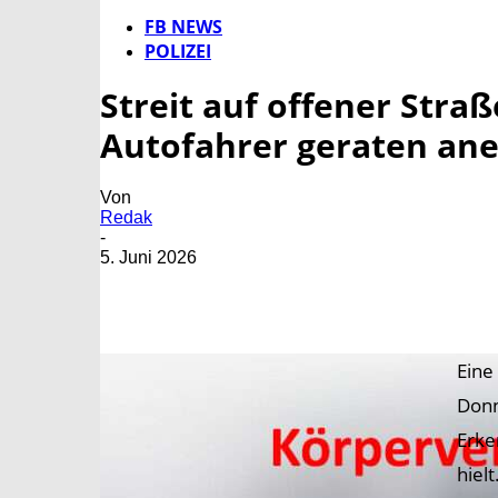
FB NEWS
POLIZEI
Streit auf offener Stra
Autofahrer geraten an
Von
Redak
-
5. Juni 2026
Eine
Donn
Erke
hiel