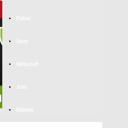
Polizei
Sport
Wirtschaft
Jobs
Bildung