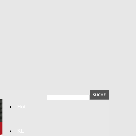
Hot
KL