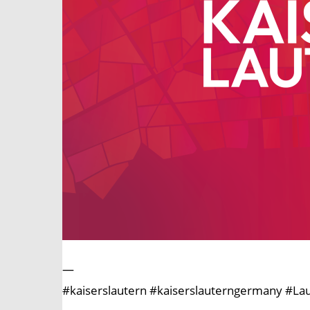
—
#kaiserslautern #kaiserslauterngermany #Laut