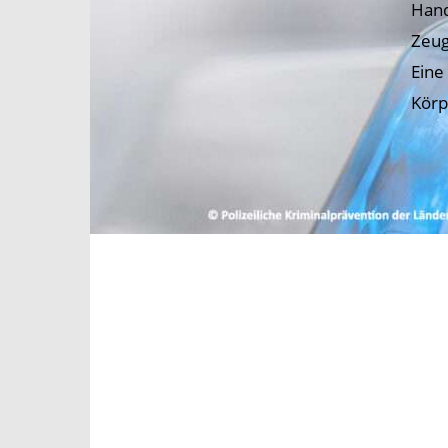
Hand
Zeug
Eine
Körp