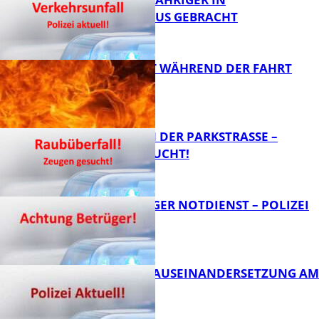
KRANKENHAUS GEBRACHT
AUTO FÄNGT WÄHREND DER FAHRT
FEUER
FB News
ÜBERFALL IN DER PARKSTRASSE – Z
EUGEN GESUCHT!
FB News
FRAGWÜRDIGER NOTDIENST – POLIZEI
WARNT
FB News
HANDFESTE AUSEINANDERSETZUNG AM
PFAFFPLATZ
FB News