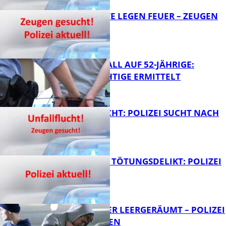
UNBEKANNTE LEGEN FEUER – ZEUGEN
GESUCHT!
FB News
RAUBÜBERFALL AUF 52-JÄHRIGE:
TATVERDÄCHTIGE ERMITTELT
FB News
UNFALLFLUCHT: POLIZEI SUCHT NACH
ZEUGEN
FB News
VERSUCHTES TÖTUNGSDELIKT: POLIZEI
ERMITTELT
FB News
TRANSPORTER LEERGERÄUMT – POLIZEI
SUCHT ZEUGEN