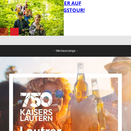
MIT DEM JÄGER AUF
ENTDECKUNGSTOUR!
FB News
FB News
- Werbeanzeige -