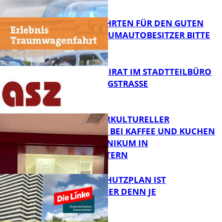
FB News
SPENDENFAHRTEN FÜR DEN GUTEN
ZWECK – TRAUMAUTOBESITZER BITTE
MELDEN!
FB News
SENIORENBEIRAT IM STADTTEILBÜRO
IN DER KÖNIGSTRASSE
FB News
NEUER INTERKULTURELLER
TREFFPUNKT BEI KAFFEE UND KUCHEN
IM PFALZKLINIKUM IN
FB News
KAISERSLAUTERN
EIN HITZESCHUTZPLAN IST
NOTWENDIGER DENN JE
FB Gesundheit