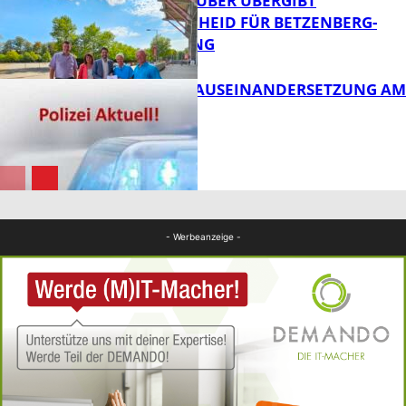
MINISTER TEUBER ÜBERGIBT
FÖRDERBESCHEID FÜR BETZENBERG-
ENTWICKLUNG
FB Kultur
HANDFESTE AUSEINANDERSETZUNG AM
PFAFFPLATZ
FB News
FB News
- Werbeanzeige -