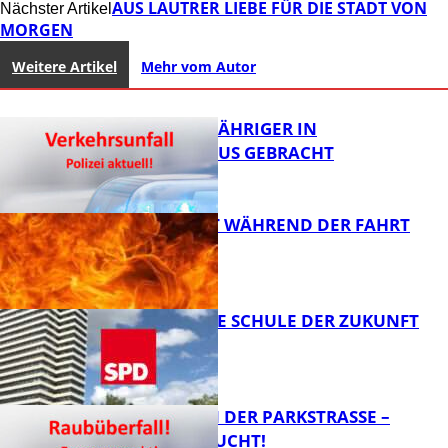
AUS LAUTRER LIEBE FÜR DIE STADT VON
Nächster Artikel
MORGEN
Weitere Artikel
Mehr vom Autor
UNFALL: 58-JÄHRIGER IN
KRANKENHAUS GEBRACHT
AUTO FÄNGT WÄHREND DER FAHRT
FEUER
FB News
WIE SIEHT DIE SCHULE DER ZUKUNFT
AUS?
FB News
ÜBERFALL IN DER PARKSTRASSE – Z
EUGEN GESUCHT!