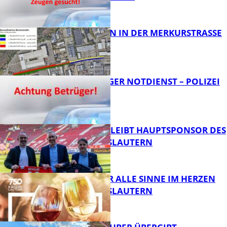
FB News
BAUARBEITEN IN DER MERKURSTRASSE
FB News
FRAGWÜRDIGER NOTDIENST – POLIZEI
WARNT
FB News
NOVOLINE BLEIBT HAUPTSPONSOR DES
1. FC KAISERSLAUTERN
FB News
GENÜSSE FÜR ALLE SINNE IM HERZEN
VON KAISERSLAUTERN
FB News