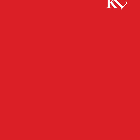
Start
FB News
Oldtimer und historische Fahrzeuge in der
Innenstadt
FB NEWS
KAISERSLAUTERN
TOP NEWS
TWITTER NEWS