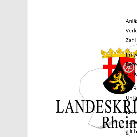
Anlä
Verk
Zahl
Im v
Bete
verle
Da R
Unfä
Beim
auße
gilt