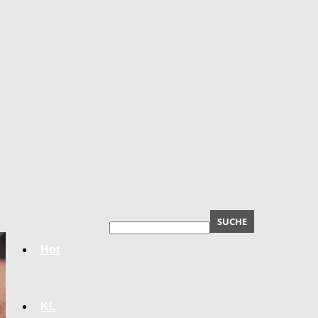
Hot
KL