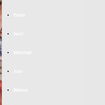
Polizei
Sport
Wirtschaft
Jobs
Bildung