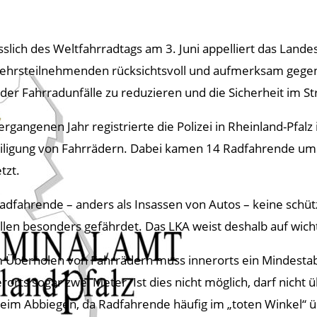
sslich des Weltfahrradtags am 3. Juni appelliert das Lande
ehrsteilnehmenden rücksichtsvoll und aufmerksam gegenüb
 der Fahrradunfälle zu reduzieren und die Sicherheit im 
ergangenen Jahr registrierte die Polizei in Rheinland-Pfal
iligung von Fahrrädern. Dabei kamen 14 Radfahrende u
tzt.
adfahrende – anders als Insassen von Autos – keine schüt
llen besonders gefährdet. Das LKA weist deshalb auf wich
 Überholen von Fahrrädern muss innerorts ein Mindesta
rorts sogar zwei Meter. Ist dies nicht möglich, darf nic
 beim Abbiegen, da Radfahrende häufig im „toten Winkel“ ü