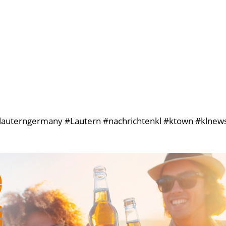
rslauterngermany #Lautern #nachrichtenkl #ktown #klnews