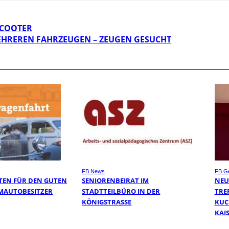
SCOOTER
HREREN FAHRZEUGEN – ZEUGEN GESUCHT
FB News
FB Ge
EN FÜR DEN GUTEN
SENIORENBEIRAT IM
NEU
MAUTOBESITZER
STADTTEILBÜRO IN DER
TRE
KÖNIGSTRASSE
KUC
KAI