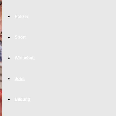
Polizei
Sport
Wirtschaft
Jobs
Bildung