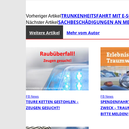
TRUNKENHEITSFAHRT MIT E-
Vorheriger Artikel
SACHBESCHÄDIGUNGEN AN ME
Nächster Artikel
Weitere Artikel
Mehr vom Autor
FB News
FB News
TEURE KETTEN GESTOHLEN –
SPENDENFAHRT
ZEUGEN GESUCHT!
ZWECK – TRAU
BITTE MELDEN!