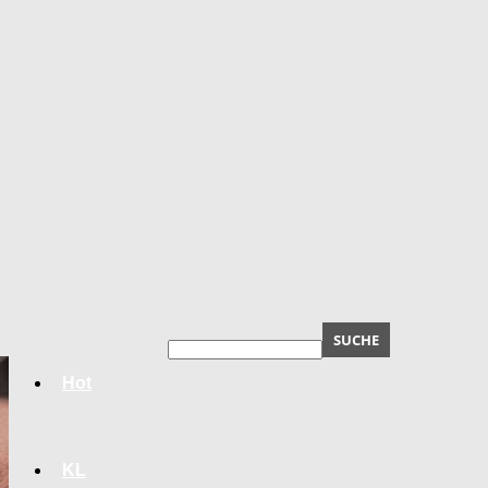
Hot
KL