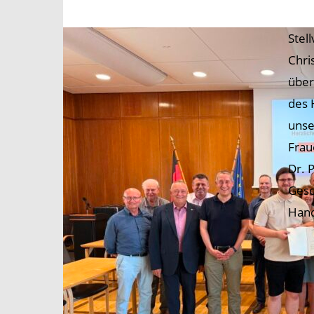
Stel
Chri
über
des 
unse
Frau
Dr. 
Gesc
Hand