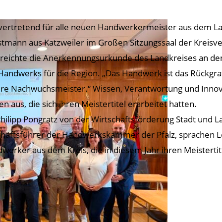
lvertretend für alle neuen Handwerkermeister aus dem La
stmann aus Katzweiler im Großen Sitzungssaal der Kreisve
reichte die Anerkennungsurkunde des Landkreises an den 
Handwerks für die Region. „Das Handwerk ist das Rückgrat 
re Nachwuchsmeister.“ Wissen, Verantwortung und Innova
en aus, die sich ihren Meistertitel erarbeitet hatten.
Philipp Pongratz von der Wirtschaftsförderung Stadt und L
häftsführer der Handwerkskammer der Pfalz, sprachen Lo
werker aus dem Kreis, die in diesem Jahr ihren Meistertit