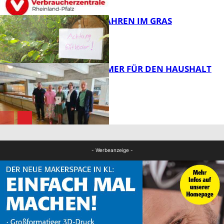
GIFTIGE GEFAHREN IM GRAS
FB News
40 JAHRE IMMER FÜR DEN HAUSHALT
DA
Panorama
Panorama
- Werbeanzeige -