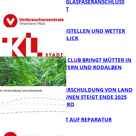
WARUM EIN GLASFASERANSCHLUSS
SINNVOLL IST
FB News
PARKEN, BAUSTELLEN UND WETTER
DIGITAL IM BLICK
FB News
NEUER MOM CLUB BRINGT MÜTTER IN
KAISERSLAUTERN UND RODALBEN
ZUSAMMEN
FB News
PRO-KOPF-VERSCHULDUNG VON LAND
UND KOMMUNEN STEIGT ENDE 2025
AUF 9.600 EURO
FB News
NEUES RECHT AUF REPARATUR
FB News