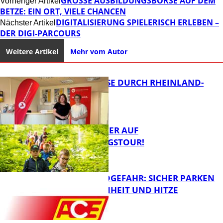
GROSSE AUSBILDUNGSBÖRSE AUF DEM B
Vorheriger Artikel
ETZE: EIN ORT, VIELE CHANCEN
DIGITALISIERUNG SPIELERISCH ERLEBEN –
Nächster Artikel
DER DIGI-PARCOURS
Weitere Artikel
Mehr vom Autor
SOMMERREISE DURCH RHEINLAND-
PFALZ
MIT DEM JÄGER AUF
ENTDECKUNGSTOUR!
Panorama
WALDBRANDGEFAHR: SICHER PARKEN
BEI TROCKENHEIT UND HITZE
FB News