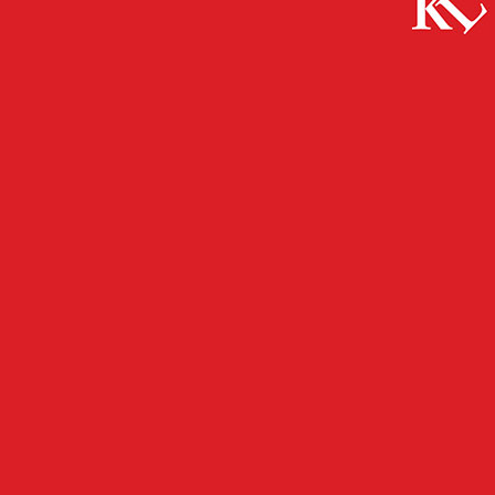
Start
FB News
Buntes Treiben auf dem Messeplatz –
Kaiserslautern lädt vom 29. Mai bis...
FB NEWS
KAISERSLAUTERN
TOP NEWS
TWITTER NEWS