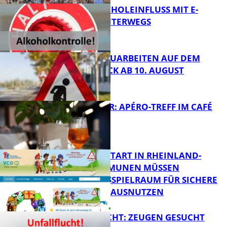
UNTER ALKOHOLEINFLUSS MIT E-
SCOOTER UNTERWEGS
FB News
STRASSENBAUARBEITEN AUF DEM B
ÄNNJERRÜCK AB 10. AUGUST
FB News
HOT SUMMER: APÉRO-TREFF IM CAFÉ
LUMA
FB News
ZUM SCHULSTART IN RHEINLAND-
PFALZ: KOMMUNEN MÜSSEN
HANDLUNGSSPIELRAUM FÜR SICHERE
FB Kultur
SCHULWEGE AUSNUTZEN
UNFALLFLUCHT: ZEUGEN GESUCHT