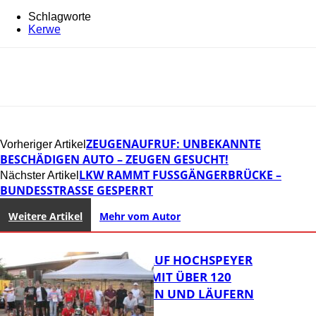
Schlagworte
Kerwe
ZEUGENAUFRUF: UNBEKANNTE
Vorheriger Artikel
BESCHÄDIGEN AUTO – ZEUGEN GESUCHT!
LKW RAMMT FUSSGÄNGERBRÜCKE – B
Nächster Artikel
UNDESSTRASSE GESPERRT
Weitere Artikel
Mehr vom Autor
31. KERWELAUF HOCHSPEYER
BEGEISTERT MIT ÜBER 120
LÄUFERINNEN UND LÄUFERN