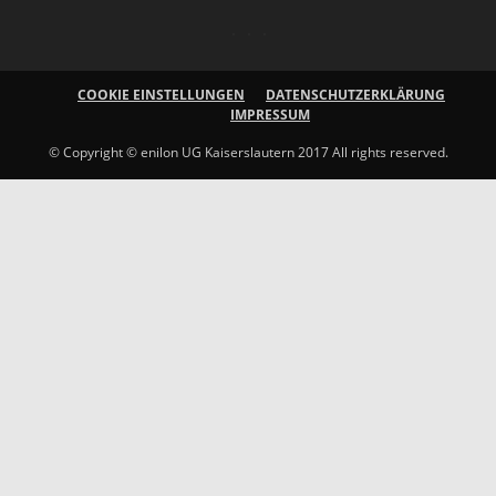
COOKIE EINSTELLUNGEN
DATENSCHUTZERKLÄRUNG
IMPRESSUM
© Copyright © enilon UG Kaiserslautern 2017 All rights reserved.