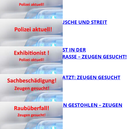
FB News
KNALLGERÄUSCHE UND STREIT
FB News
EXHIBITIONIST IN DER
VELMANNSTRASSE – ZEUGEN GESUCHT!
FB News
AUTO ZERKRATZT: ZEUGEN GESUCHT
FB News
TEURE KETTEN GESTOHLEN – ZEUGEN
GESUCHT!
FB News