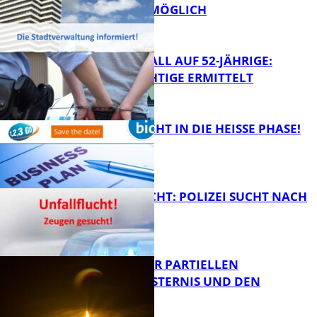
WEITERHIN MÖGLICH
FB News
RAUBÜBERFALL AUF 52-JÄHRIGE:
TATVERDÄCHTIGE ERMITTELT
FB Kultur
1,2,3 GO® GEHT IN DIE HEISSE PHASE!
FB News
UNFALLFLUCHT: POLIZEI SUCHT NACH
ZEUGEN
Bildung
VORTRAG ZUR PARTIELLEN
SONNENFINSTERNIS UND DEN
PERSEIDEN
FB News