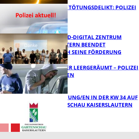
VERSUCHTES TÖTUNGSDELIKT: POLIZEI
ERMITTELT
Bildung
MITTELSTAND-DIGITAL ZENTRUM
KAISERSLAUTERN BEENDET
ERFOLGREICH SEINE FÖRDERUNG
FB News
TRANSPORTER LEERGERÄUMT – POLIZEI
SUCHT ZEUGEN
FB News
VERANSTALTUNG/EN IN DER KW 34 AUF
DER GARTENSCHAU KAISERSLAUTERN
FB News