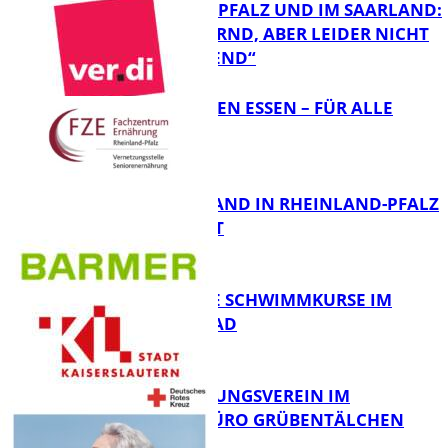
RHEINLAND-PFALZ UND IM SAARLAND:
„ERSCHÜTTERND, ABER LEIDER NICHT
FB Gesundheit
ÜBERRASCHEND“
„AUSGEWOGEN ESSEN – FÜR ALLE
MÖGLICH?!“
FB Gesundheit
KRANKENSTAND IN RHEINLAND-PFALZ
SINKT LEICHT
FB Gesundheit
KOSTENLOSE SCHWIMMKURSE IM
WARMFREIBAD
FB Gesundheit
DRK BETREUUNGSVEREIN IM
STADTTEILBÜRO GRÜBENTÄLCHEN