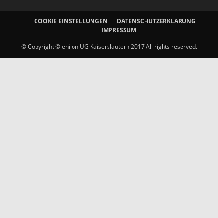
COOKIE EINSTELLUNGEN
DATENSCHUTZERKLÄRUNG
IMPRESSUM
© Copyright © enilon UG Kaiserslautern 2017 All rights reserved.