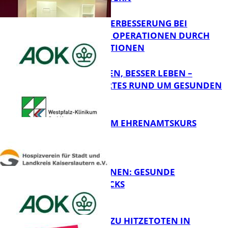
QUALITÄTSVERBESSERUNG BEI
KOMPLEXEN OPERATIONEN DURCH
FB Gesundheit
KONZENTRATIONEN
GUT SCHLAFEN, BESSER LEBEN –
WISSENSWERTES RUND UM GESUNDEN
SCHLAF
FB Gesundheit
ABSCHLUSS IM EHRENAMTSKURS
FB Gesundheit
FIT FÜRS LERNEN: GESUNDE
PAUSENSNACKS
FB Gesundheit
RKI-ZAHLEN ZU HITZETOTEN IN