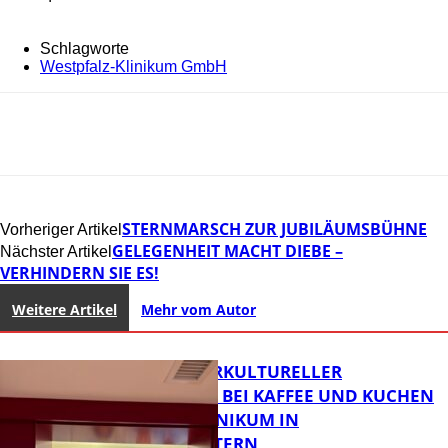
Schlagworte
Westpfalz-Klinikum GmbH
STERNMARSCH ZUR JUBILÄUMSBÜHNE
Vorheriger Artikel
GELEGENHEIT MACHT DIEBE –
Nächster Artikel
VERHINDERN SIE ES!
Weitere Artikel
Mehr vom Autor
NEUER INTERKULTURELLER
TREFFPUNKT BEI KAFFEE UND KUCHEN
IM PFALZKLINIKUM IN
KAISERSLAUTERN