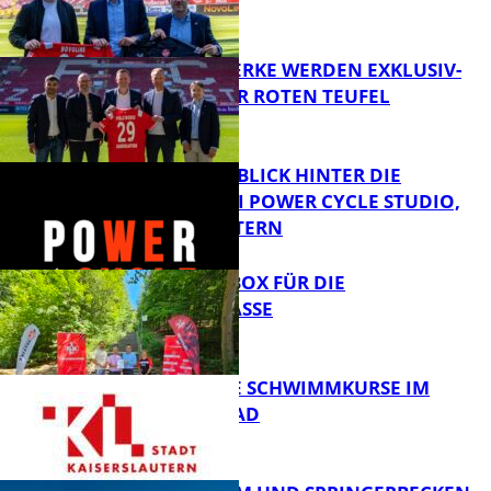
DIE PFALZWERKE WERDEN EXKLUSIV-
PARTNER DER ROTEN TEUFEL
FB News
EXKLUSIVER BLICK HINTER DIE
KULISSEN BEI POWER CYCLE STUDIO,
KAISERSLAUTERN
FB News
EINE SPORTBOX FÜR DIE
BREMERSTRASSE
Sport
KOSTENLOSE SCHWIMMKURSE IM
WARMFREIBAD
FB News