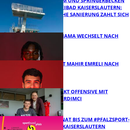
SPRUNGTURM UND SPRINGERBECKEN
IM WARMFREIBAD KAISERSLAUTERN:
ERFOLGREICHE SANIERUNG ZAHLT SICH
FB Gesundheit
AUS
DICKSON ABIAMA WECHSELT NACH
ESSEN
FB News
FCK VERLEIHT MAHIR EMRELI NACH
RAKÓW
FB News
FCK VERSTÄRKT OFFENSIVE MIT
ERENCAN YARDIMCI
FB News
NOCH 1 MONAT BIS ZUM #PFALZSPORT-
FESTIVAL IN KAISERSLAUTERN