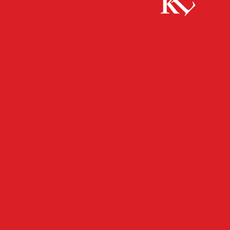
Start
Sport
„Tag des Laufens“ am 3.6. auf dem „Leichten Weg
zum Stiftswalder Forsthaus“
SPORT
„Tag des Laufens“ am 3.6.