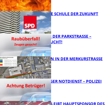
FB News
WIE SIEHT DIE SCHULE DER ZUKUNFT
AUS?
FB News
ÜBERFALL IN DER PARKSTRASSE – Z
EUGEN GESUCHT!
FB News
BAUARBEITEN IN DER MERKURSTRASSE
FB News
FRAGWÜRDIGER NOTDIENST – POLIZEI
WARNT
FB News
NOVOLINE BLEIBT HAUPTSPONSOR DES