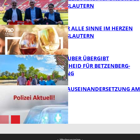
1. FC KAISERSLAUTERN
FB News
GENÜSSE FÜR ALLE SINNE IM HERZEN
VON KAISERSLAUTERN
FB News
MINISTER TEUBER ÜBERGIBT
FÖRDERBESCHEID FÜR BETZENBERG-
ENTWICKLUNG
FB Kultur
HANDFESTE AUSEINANDERSETZUNG AM
PFAFFPLATZ
FB News
FB News
- Werbeanzeige -