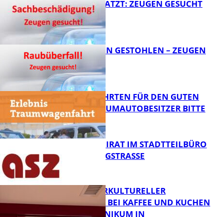
AUTO ZERKRATZT: ZEUGEN GESUCHT
FB News
TEURE KETTEN GESTOHLEN – ZEUGEN
GESUCHT!
FB News
SPENDENFAHRTEN FÜR DEN GUTEN
ZWECK – TRAUMAUTOBESITZER BITTE
MELDEN!
FB News
SENIORENBEIRAT IM STADTTEILBÜRO
IN DER KÖNIGSTRASSE
FB News
NEUER INTERKULTURELLER
TREFFPUNKT BEI KAFFEE UND KUCHEN
IM PFALZKLINIKUM IN