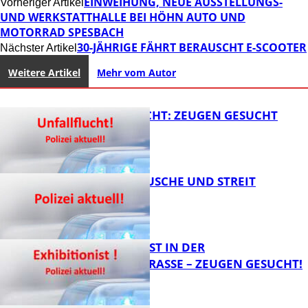
EINWEIHUNG, NEUE AUSSTELLUNGS-
Vorheriger Artikel
UND WERKSTATTHALLE BEI HÖHN AUTO UND
MOTORRAD SPESBACH
30-JÄHRIGE FÄHRT BERAUSCHT E-SCOOTER
Nächster Artikel
Weitere Artikel
Mehr vom Autor
UNFALLFLUCHT: ZEUGEN GESUCHT
KNALLGERÄUSCHE UND STREIT
FB News
EXHIBITIONIST IN DER
VELMANNSTRASSE – ZEUGEN GESUCHT!
FB News