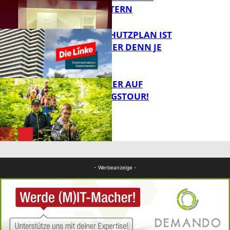
FB News
KAISERSLAUTERN
EIN HITZESCHUTZPLAN IST
NOTWENDIGER DENN JE
FB Gesundheit
MIT DEM JÄGER AUF
ENTDECKUNGSTOUR!
FB News
FB News
- Werbeanzeige -