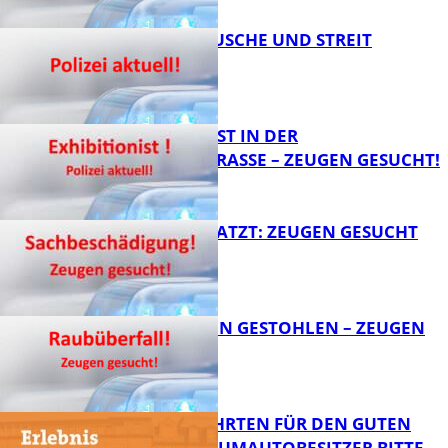
KNALLGERÄUSCHE UND STREIT
FB News
EXHIBITIONIST IN DER
VELMANNSTRASSE – ZEUGEN GESUCHT!
FB News
AUTO ZERKRATZT: ZEUGEN GESUCHT
FB News
TEURE KETTEN GESTOHLEN – ZEUGEN
GESUCHT!
FB News
SPENDENFAHRTEN FÜR DEN GUTEN
ZWECK – TRAUMAUTOBESITZER BITTE