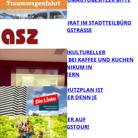
MELDEN!
FB News
SENIORENBEIRAT IM STADTTEILBÜRO
IN DER KÖNIGSTRASSE
FB News
NEUER INTERKULTURELLER
TREFFPUNKT BEI KAFFEE UND KUCHEN
IM PFALZKLINIKUM IN
FB News
KAISERSLAUTERN
EIN HITZESCHUTZPLAN IST
NOTWENDIGER DENN JE
FB Gesundheit
MIT DEM JÄGER AUF
ENTDECKUNGSTOUR!
FB News