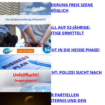
PROJEKTFÖRDERUNG FREIE SZENE
WEITERHIN MÖGLICH
RAUBÜBERFALL AUF 52-JÄHRIGE:
TATVERDÄCHTIGE ERMITTELT
FB Kultur
1,2,3 GO® GEHT IN DIE HEISSE PHASE!
FB News
UNFALLFLUCHT: POLIZEI SUCHT NACH
ZEUGEN
Bildung
VORTRAG ZUR PARTIELLEN
SONNENFINSTERNIS UND DEN