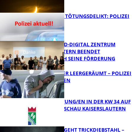
PERSEIDEN
FB News
VERSUCHTES TÖTUNGSDELIKT: POLIZEI
ERMITTELT
Bildung
MITTELSTAND-DIGITAL ZENTRUM
KAISERSLAUTERN BEENDET
ERFOLGREICH SEINE FÖRDERUNG
FB News
TRANSPORTER LEERGERÄUMT – POLIZEI
SUCHT ZEUGEN
FB News
VERANSTALTUNG/EN IN DER KW 34 AUF
DER GARTENSCHAU KAISERSLAUTERN
FB News
PÄRCHEN BEGEHT TRICKDIEBSTAHL –