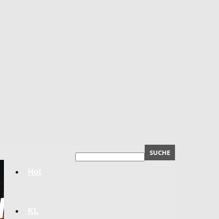
Hot
KL