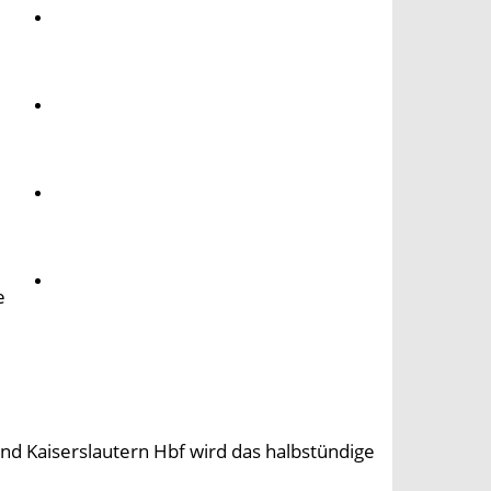
Umwelt
Gesundheit
Kultur
Panorama
e
nd Kaiserslautern Hbf wird das halbstündige