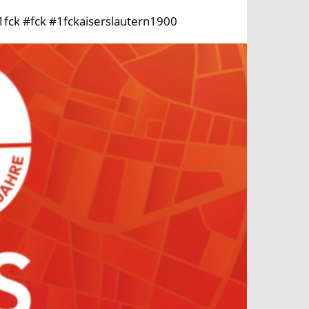
1fck #fck #1fckaiserslautern1900