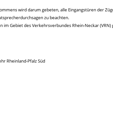
mmens wird darum gebeten, alle Eingangstüren der Züge
autsprecherdurchsagen zu beachten.
ten im Gebiet des Verkehrsverbundes Rhein-Neckar (VRN) gle
hr Rheinland-Pfalz Süd