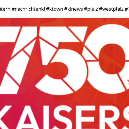
tern #nachrichtenkl #ktown #klnews #pfalz #westpfalz #