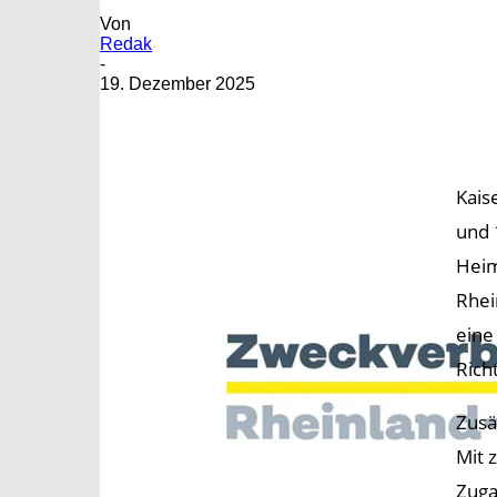
Von
Redak
-
19. Dezember 2025
Kais
und 
Heim
Rhei
eine
Rich
Zusä
Mit 
Zuga