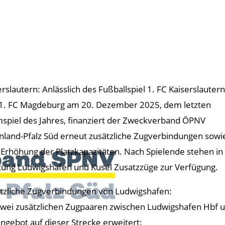
erslautern: Anlässlich des Fußballspiel 1. FC Kaiserslautern
1. FC Magdeburg am 20. Dezember 2025, dem letzten
spiel des Jahres, finanziert der Zweckverband ÖPNV
nland-Pfalz Süd erneut zusätzliche Zugverbindungen sowi
 Erhöhung der Platzkapazitäten. Nach Spielende stehen in
tung Ludwigshafen und Kusel Zusatzzüge zur Verfügung.
tzliche Zugverbindungen von Ludwigshafen:
zwei zusätzlichen Zugpaaren zwischen Ludwigshafen Hbf u
ngebot auf dieser Strecke erweitert: