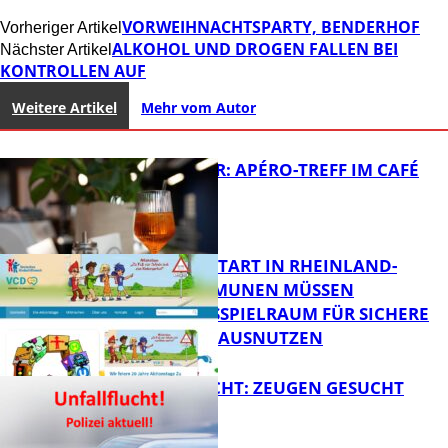
VORWEIHNACHTSPARTY, BENDERHOF
Vorheriger Artikel
ALKOHOL UND DROGEN FALLEN BEI
Nächster Artikel
KONTROLLEN AUF
Weitere Artikel
Mehr vom Autor
HOT SUMMER: APÉRO-TREFF IM CAFÉ
LUMA
ZUM SCHULSTART IN RHEINLAND-
PFALZ: KOMMUNEN MÜSSEN
HANDLUNGSSPIELRAUM FÜR SICHERE
FB Kultur
SCHULWEGE AUSNUTZEN
UNFALLFLUCHT: ZEUGEN GESUCHT
FB News