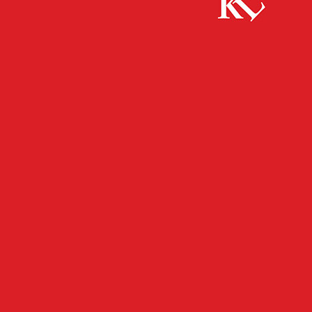
Start
FB News
Alarm schreckt Einbrecher auf – Zeugen
gesucht!
FB NEWS
POLIZEI
TWITTER NEWS