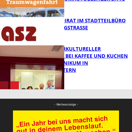
MELDEN!
FB News
SENIORENBEIRAT IM STADTTEILBÜRO
IN DER KÖNIGSTRASSE
FB News
NEUER INTERKULTURELLER
TREFFPUNKT BEI KAFFEE UND KUCHEN
IM PFALZKLINIKUM IN
FB News
KAISERSLAUTERN
FB Gesundheit
- Werbeanzeige -