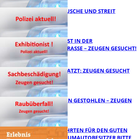
KNALLGERÄUSCHE UND STREIT
FB News
EXHIBITIONIST IN DER
VELMANNSTRASSE – ZEUGEN GESUCHT!
FB News
AUTO ZERKRATZT: ZEUGEN GESUCHT
FB News
TEURE KETTEN GESTOHLEN – ZEUGEN
GESUCHT!
FB News
SPENDENFAHRTEN FÜR DEN GUTEN
ZWECK – TRAUMAUTOBESITZER BITTE