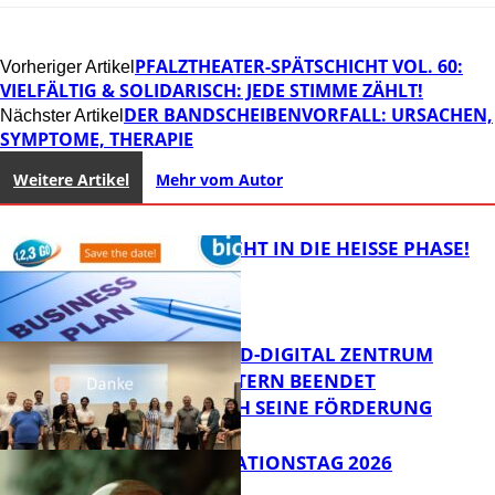
PFALZTHEATER-SPÄTSCHICHT VOL. 60:
Vorheriger Artikel
VIELFÄLTIG & SOLIDARISCH: JEDE STIMME ZÄHLT!
DER BANDSCHEIBENVORFALL: URSACHEN,
Nächster Artikel
SYMPTOME, THERAPIE
Weitere Artikel
Mehr vom Autor
1,2,3 GO® GEHT IN DIE HEISSE PHASE!
MITTELSTAND-DIGITAL ZENTRUM
KAISERSLAUTERN BEENDET
ERFOLGREICH SEINE FÖRDERUNG
Bildung
SIAK-INNOVATIONSTAG 2026