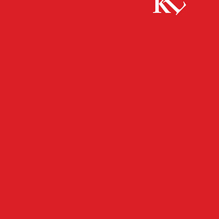
Start
Wirtschaft
Gut 240.000 Stunden im Job – das ist das
„Fleißpensum“ von Kaiserslautern...
WIRTSCHAFT
Gut 240.000 Stunden im Job