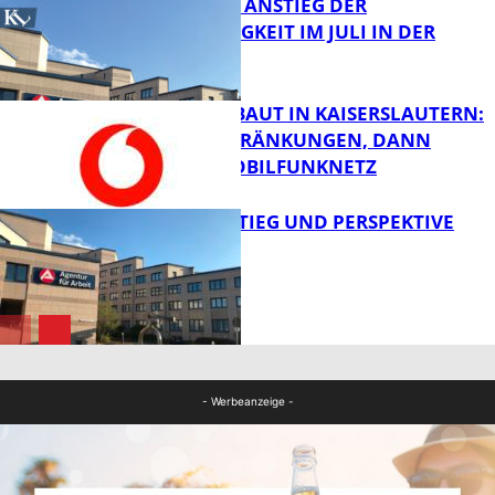
SAISONALER ANSTIEG DER
ARBEITSLOSIGKEIT IM JULI IN DER
WESTPFALZ
FB News
VODAFONE BAUT IN KAISERSLAUTERN:
ERST EINSCHRÄNKUNGEN, DANN
BESSERES MOBILFUNKNETZ
FB News
WIEDEREINSTIEG UND PERSPEKTIVE
FB News
Bildung
- Werbeanzeige -