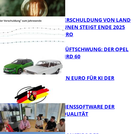
FB News
PRO-KOPF-VERSCHULDUNG VON LAND
UND KOMMUNEN STEIGT ENDE 2025
AUF 9.600 EURO
Bildung
IKONE MIT HÜFTSCHWUNG: DER OPEL
REKORD C WIRD 60
FB News
20 MILLIONEN EURO FÜR KI DER
ZUKUNFT
FB News
UNTERNEHMENSSOFTWARE DER
HÖCHSTEN QUALITÄT
Bildung