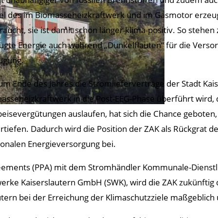
tel des im Biomasseheizkraftwerk und im Gasmotor erzeug
raucht, sie ist damit schon länger klima-positiv. So stehe
ugte Energie auch während „Dunkelflauten“ für die Versor
ügung.
um Ende des Jahres die Stromlieferverträge der Stadt Kaise
asseheizkraftwerk in die Post-EEG-Phase überführt wird, 
peisevergütungen auslaufen, hat sich die Chance geboten
rtiefen. Dadurch wird die Position der ZAK als Rückgrat d
egionalen Energieversorgung bei.
eements (PPA) mit dem Stromhändler Kommunale-Dienstle
erke Kaiserslautern GmbH (SWK), wird die ZAK zukünftig
ern bei der Erreichung der Klimaschutzziele maßgeblich 