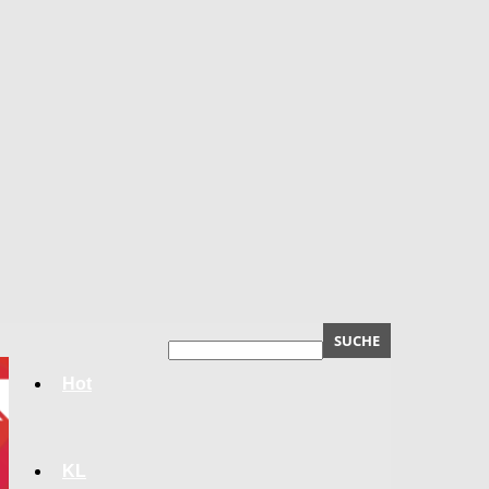
Hot
KL