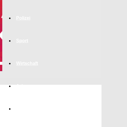
Polizei
Sport
Wirtschaft
Jobs
Bildung