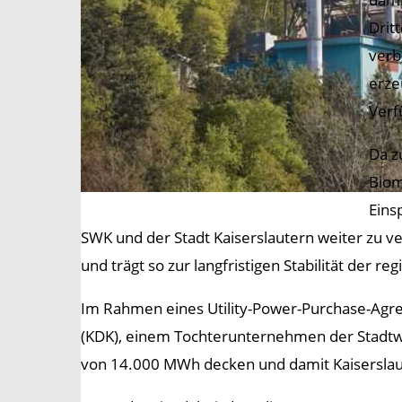
Drit
verb
erze
Verf
Da z
Biom
Eins
SWK und der Stadt Kaiserslautern weiter zu ve
und trägt so zur langfristigen Stabilität der r
Im Rahmen eines Utility-Power-Purchase-Agr
(KDK), einem Tochterunternehmen der Stadtw
von 14.000 MWh decken und damit Kaiserslaut