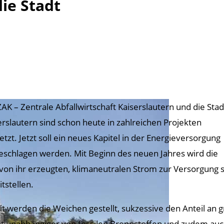
ie Stadt
ZAK – Zentrale Abfallwirtschaft Kaiserslautern und die Stad
erslautern sind schon heute in zahlreichen Projekten
etzt. Jetzt soll ein neues Kapitel in der Energieversorgung
eschlagen werden. Mit Beginn des neuen Jahres wird die
von ihr erzeugten, klimaneutralen Strom zur Versorgung s
itstellen.
t werden die Weichen gestellt, sukzessive den Anteil an
t unabhängiger von fossilen Brennstoffen und zudem auch