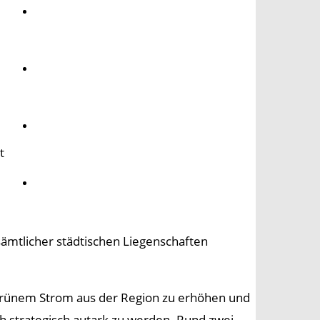
Umwelt
Gesundheit
Kultur
t
Panorama
ämtlicher städtischen Liegenschaften
 grünem Strom aus der Region zu erhöhen und
 strategisch autark zu werden. Rund zwei