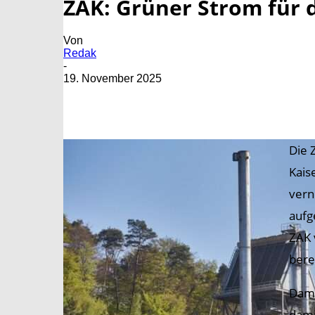
ZAK: Grüner Strom für d
Von
Redak
-
19. November 2025
Die 
Kais
vern
aufg
ZAK 
bere
Dami
dami