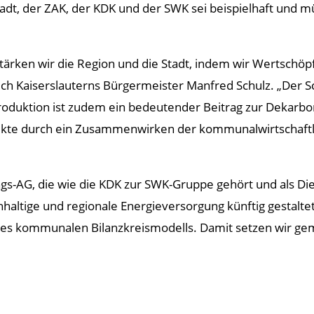
t, der ZAK, der KDK und der SWK sei beispielhaft und mün
rken wir die Region und die Stadt, indem wir Wertschöpf
ich Kaiserslauterns Bürgermeister Manfred Schulz. „Der Sc
oduktion ist zudem ein bedeutender Beitrag zur Dekarbon
ekte durch ein Zusammenwirken der kommunalwirtschaftl
-AG, die wie die KDK zur SWK-Gruppe gehört und als Diens
chhaltige und regionale Energieversorgung künftig gestalt
nes kommunalen Bilanzkreismodells. Damit setzen wir ge