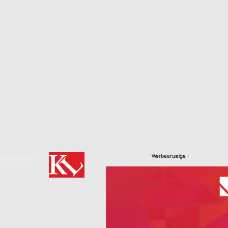
- Werbeanzeige -
RKLÄRUNG
Nachrichten
Kaiserslautern