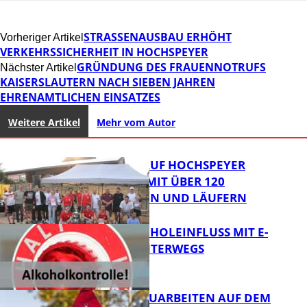
STRASSENAUSBAU ERHÖHT V
Vorheriger Artikel
ERKEHRSSICHERHEIT IN HOCHSPEYER
GRÜNDUNG DES FRAUENNOTRUFS
Nächster Artikel
KAISERSLAUTERN NACH SIEBEN JAHREN
EHRENAMTLICHEN EINSATZES
Weitere Artikel
Mehr vom Autor
31. KERWELAUF HOCHSPEYER
BEGEISTERT MIT ÜBER 120
LÄUFERINNEN UND LÄUFERN
UNTER ALKOHOLEINFLUSS MIT E-
SCOOTER UNTERWEGS
FB News
STRASSENBAUARBEITEN AUF DEM B