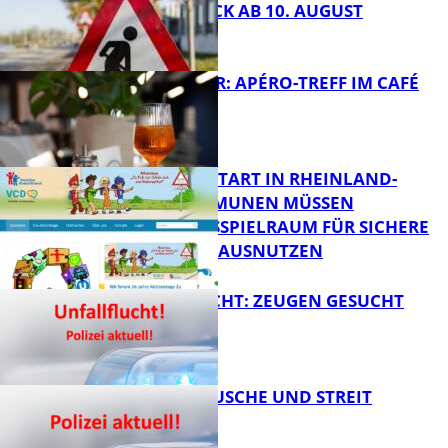
ÄNNJERRÜCK AB 10. AUGUST
FB News
HOT SUMMER: APÉRO-TREFF IM CAFÉ
LUMA
FB News
ZUM SCHULSTART IN RHEINLAND-
PFALZ: KOMMUNEN MÜSSEN
HANDLUNGSSPIELRAUM FÜR SICHERE
FB Kultur
SCHULWEGE AUSNUTZEN
UNFALLFLUCHT: ZEUGEN GESUCHT
FB News
KNALLGERÄUSCHE UND STREIT