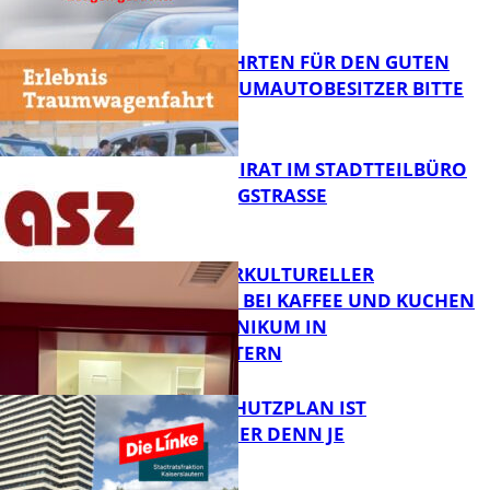
FB News
SPENDENFAHRTEN FÜR DEN GUTEN
ZWECK – TRAUMAUTOBESITZER BITTE
MELDEN!
FB News
SENIORENBEIRAT IM STADTTEILBÜRO
IN DER KÖNIGSTRASSE
FB News
NEUER INTERKULTURELLER
TREFFPUNKT BEI KAFFEE UND KUCHEN
IM PFALZKLINIKUM IN
FB News
KAISERSLAUTERN
EIN HITZESCHUTZPLAN IST
NOTWENDIGER DENN JE
FB Gesundheit