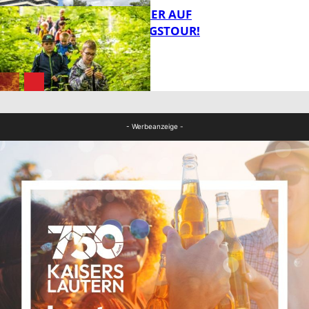
MIT DEM JÄGER AUF
ENTDECKUNGSTOUR!
FB News
FB News
- Werbeanzeige -