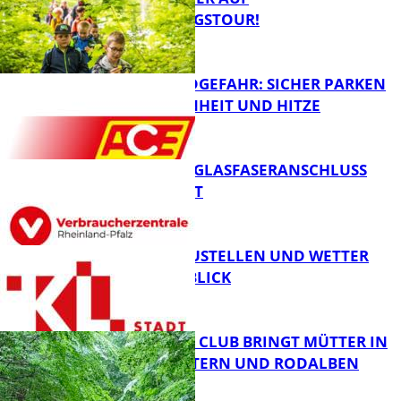
ENTDECKUNGSTOUR!
WALDBRANDGEFAHR: SICHER PARKEN
BEI TROCKENHEIT UND HITZE
FB News
WARUM EIN GLASFASERANSCHLUSS
SINNVOLL IST
FB News
PARKEN, BAUSTELLEN UND WETTER
DIGITAL IM BLICK
FB News
NEUER MOM CLUB BRINGT MÜTTER IN
KAISERSLAUTERN UND RODALBEN
ZUSAMMEN
FB News