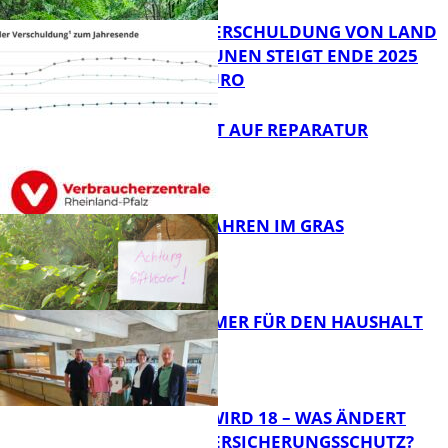
PRO-KOPF-VERSCHULDUNG VON LAND
UND KOMMUNEN STEIGT ENDE 2025
AUF 9.600 EURO
FB News
NEUES RECHT AUF REPARATUR
FB News
GIFTIGE GEFAHREN IM GRAS
FB News
40 JAHRE IMMER FÜR DEN HAUSHALT
DA
Panorama
MEIN KIND WIRD 18 – WAS ÄNDERT
SICH BEIM VERSICHERUNGSSCHUTZ?