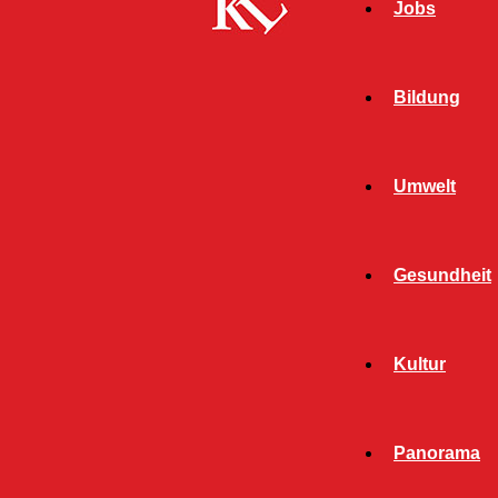
Jobs
Bildung
Umwelt
Gesundheit
Start
Panorama
Buy Now, Pay Later – Ratenkauf oder
Kultur
Schuldenfalle?
PANORAMA
Panorama
Buy Now, Pay Later –