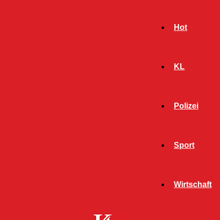
Hot
KL
Polizei
Sport
- Werbeanzeige -
Wirtschaft