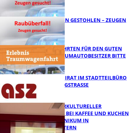
FB News
TEURE KETTEN GESTOHLEN – ZEUGEN
GESUCHT!
FB News
SPENDENFAHRTEN FÜR DEN GUTEN
ZWECK – TRAUMAUTOBESITZER BITTE
MELDEN!
FB News
SENIORENBEIRAT IM STADTTEILBÜRO
IN DER KÖNIGSTRASSE
FB News
NEUER INTERKULTURELLER
TREFFPUNKT BEI KAFFEE UND KUCHEN
IM PFALZKLINIKUM IN
FB News
KAISERSLAUTERN