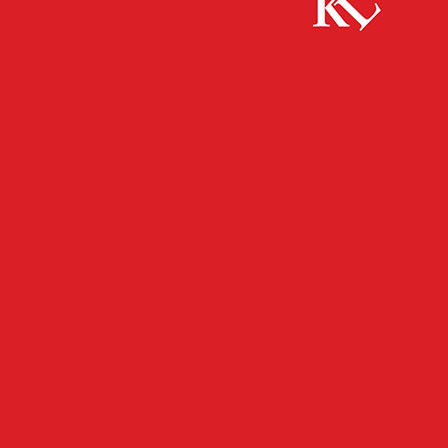
Start
FB News
Tür eingetreten: Polizei ermittelt – Zeugen
gesucht!
FB NEWS
POLIZEI
TWITTER NEWS