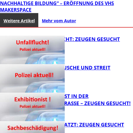
NACHHALTIGE BILDUNG“ – ERÖFFNUNG DES VHS
MAKERSPACE
Weitere Artikel
Mehr vom Autor
UNFALLFLUCHT: ZEUGEN GESUCHT
KNALLGERÄUSCHE UND STREIT
FB News
EXHIBITIONIST IN DER
VELMANNSTRASSE – ZEUGEN GESUCHT!
FB News
AUTO ZERKRATZT: ZEUGEN GESUCHT