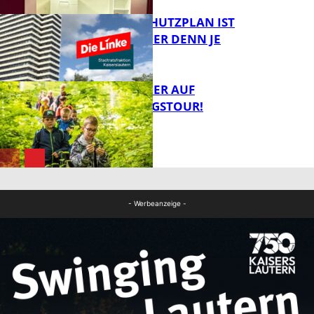
EIN HITZESCHUTZPLAN IST
NOTWENDIGER DENN JE
FB Gesundheit
MIT DEM JÄGER AUF
ENTDECKUNGSTOUR!
FB News
FB News
- Werbeanzeige -