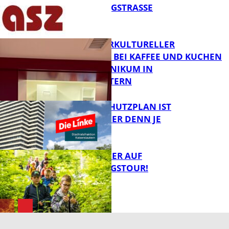
IN DER KÖNIGSTRASSE
FB News
NEUER INTERKULTURELLER
TREFFPUNKT BEI KAFFEE UND KUCHEN
IM PFALZKLINIKUM IN
FB News
KAISERSLAUTERN
EIN HITZESCHUTZPLAN IST
NOTWENDIGER DENN JE
FB Gesundheit
MIT DEM JÄGER AUF
ENTDECKUNGSTOUR!
FB News