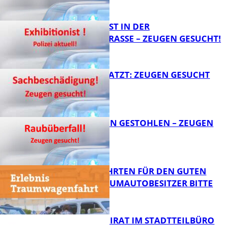
FB News
EXHIBITIONIST IN DER
VELMANNSTRASSE – ZEUGEN GESUCHT!
FB News
AUTO ZERKRATZT: ZEUGEN GESUCHT
FB News
TEURE KETTEN GESTOHLEN – ZEUGEN
GESUCHT!
FB News
SPENDENFAHRTEN FÜR DEN GUTEN
ZWECK – TRAUMAUTOBESITZER BITTE
MELDEN!
FB News
SENIORENBEIRAT IM STADTTEILBÜRO