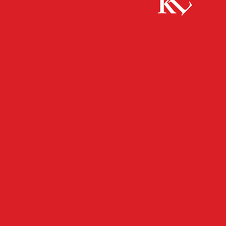
Start
FB News
Randalierer gerät an den „Falschen“…
FB NEWS
POLIZEI
TWITTER NEWS