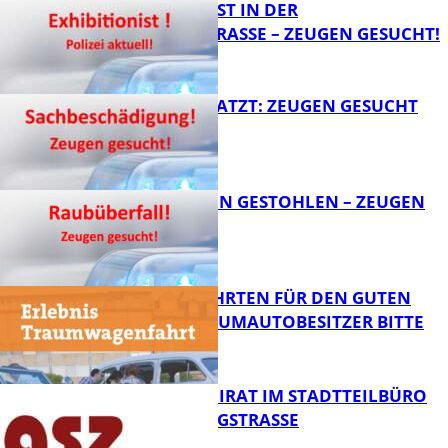
EXHIBITIONIST IN DER
VELMANNSTRASSE – ZEUGEN GESUCHT!
FB News
AUTO ZERKRATZT: ZEUGEN GESUCHT
FB News
TEURE KETTEN GESTOHLEN – ZEUGEN
GESUCHT!
FB News
SPENDENFAHRTEN FÜR DEN GUTEN
ZWECK – TRAUMAUTOBESITZER BITTE
MELDEN!
FB News
SENIORENBEIRAT IM STADTTEILBÜRO
IN DER KÖNIGSTRASSE