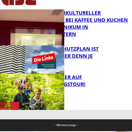
FB News
NEUER INTERKULTURELLER
TREFFPUNKT BEI KAFFEE UND KUCHEN
IM PFALZKLINIKUM IN
FB News
KAISERSLAUTERN
EIN HITZESCHUTZPLAN IST
NOTWENDIGER DENN JE
FB Gesundheit
MIT DEM JÄGER AUF
ENTDECKUNGSTOUR!
FB News
FB News
- Werbeanzeige -