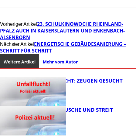
23. SCHULKINOWOCHE RHEINLAND-
Vorheriger Artikel
PFALZ AUCH IN KAISERSLAUTERN UND ENKENBACH-
ALSENBORN
ENERGETISCHE GEBÄUDESANIERUNG –
Nächster Artikel
SCHRITT FÜR SCHRITT
Weitere Artikel
Mehr vom Autor
UNFALLFLUCHT: ZEUGEN GESUCHT
KNALLGERÄUSCHE UND STREIT
FB News